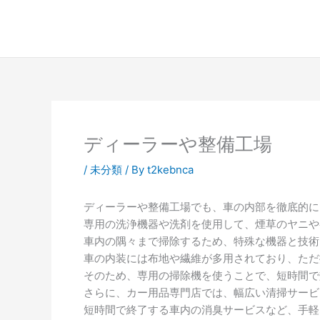
内
容
を
ス
キ
ッ
プ
ディーラーや整備工場
/
未分類
/ By
t2kebnca
ディーラーや整備工場でも、車の内部を徹底的に
専用の洗浄機器や洗剤を使用して、煙草のヤニや
車内の隅々まで掃除するため、特殊な機器と技術
車の内装には布地や繊維が多用されており、ただ
そのため、専用の掃除機を使うことで、短時間で
さらに、カー用品専門店では、幅広い清掃サービ
短時間で終了する車内の消臭サービスなど、手軽