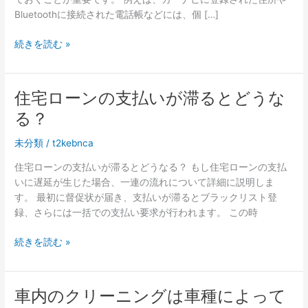
Bluetoothに接続された電話帳などには、個 […]
車
続きを読む »
を
売
る
住宅ローンの支払いが滞るとどうな
と
る？
き
の
未分類
/
t2kebnca
個
人
住宅ローンの支払いが滞るとどうなる？ もし住宅ローンの支払
情
いに遅延が生じた場合、一連の流れについて詳細に説明しま
報
す。 最初に督促状が届き、支払いが滞るとブラックリスト登
削
録、さらには一括での支払い要求が行われます。 この時
除
に
住
続きを読む »
関
宅
す
ロ
る
ー
車内のクリーニングは車種によって
注
ン