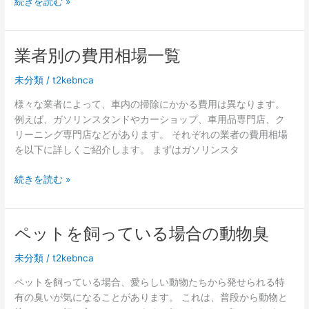
純
続きを読む »
に
正
よ
パ
っ
ー
て
業者別の費用相場一覧
ツ
も
は
未分類
/
t2kebnca
金
取
額
様々な業者によって、車内の掃除にかかる費用は異なります。
っ
も
例えば、ガソリンスタンドやカーショップ、車用品専門店、ク
て
変
リーニング専門店などがあります。 それぞれの業者の費用相場
お
わ
を以下に詳しくご紹介します。 まずはガソリンスタ
こ
る
う
業
続きを読む »
者
別
の
ペットを飼っている場合の動物臭
費
用
未分類
/
t2kebnca
相
ペットを飼っている場合、愛らしい動物たちから発せられる特
場
有の臭いが気になることがあります。 これは、普段から動物と
一