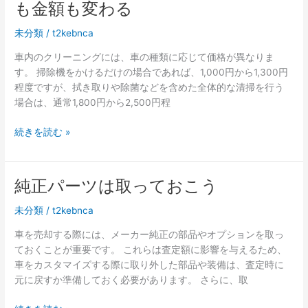
も金額も変わる
意
の
点
支
未分類
/
t2kebnca
払
い
車内のクリーニングには、車の種類に応じて価格が異なりま
が
す。 掃除機をかけるだけの場合であれば、1,000円から1,300円
滞
程度ですが、拭き取りや除菌などを含めた全体的な清掃を行う
る
場合は、通常1,800円から2,500円程
と
ど
車
続きを読む »
う
内
な
の
る？
ク
純正パーツは取っておこう
リ
ー
未分類
/
t2kebnca
ニ
車を売却する際には、メーカー純正の部品やオプションを取っ
ン
ておくことが重要です。 これらは査定額に影響を与えるため、
グ
車をカスタマイズする際に取り外した部品や装備は、査定時に
は
元に戻すか準備しておく必要があります。 さらに、取
車
種