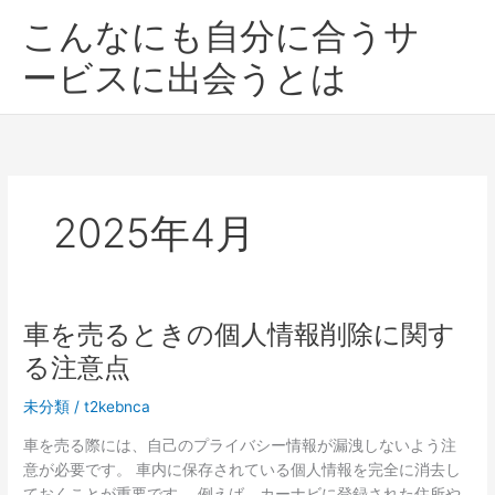
内
こんなにも自分に合うサ
容
を
ービスに出会うとは
ス
キ
ッ
プ
2025年4月
車を売るときの個人情報削除に関す
る注意点
未分類
/
t2kebnca
車を売る際には、自己のプライバシー情報が漏洩しないよう注
意が必要です。 車内に保存されている個人情報を完全に消去し
ておくことが重要です。 例えば、カーナビに登録された住所や