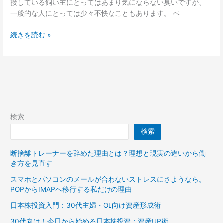
接している飼い主にとってはあまり気にならない臭いですが、
覧
一般的な人にとっては少々不快なこともあります。 ペ
ペ
続きを読む »
ッ
ト
を
飼
っ
て
い
検索
る
検索
場
合
断捨離トレーナーを辞めた理由とは？理想と現実の違いから働
の
き方を見直す
動
物
スマホとパソコンのメールが合わないストレスにさようなら。
臭
POPからIMAPへ移行する私だけの理由
日本株投資入門：30代主婦・OL向け資産形成術
30代向け！今日から始める日本株投資：資産UP術