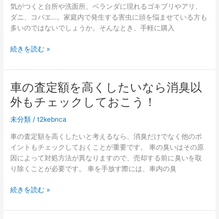
臭
気がつくと台所や洗面所、ベランダに現れるゴキブリやアリ、
剤
ダニ、コバエ…。家庭内で発生する害虫に頭を悩ませている方も
で
多いのではないでしょうか。そんなとき、手軽に購入
車
内
市
続きを読む »
全
販
体
の
を
害
車の査定額を高くしたいなら消臭以
消
虫
外もチェックしておこう！
臭
駆
除
未分類
/
t2kebnca
薬
剤
車の査定額を高くしたいと考えるなら、消臭だけでなく他のポ
で
イントもチェックしておくことが重要です。 車の臭いはその原
失
因によって対処方法が異なりますので、売却する前に臭いを取
敗
り除くことが必要です。 車を手放す際には、車内の臭
し
な
車
続きを読む »
い
の
た
査