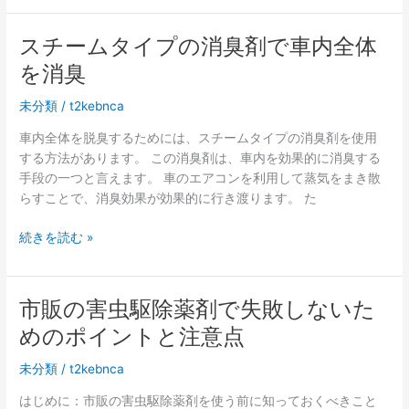
後
未
に
来
スチームタイプの消臭剤で車内全体
家
へ
を消臭
を
の
売
羅
未分類
/
t2kebnca
却
針
す
車内全体を脱臭するためには、スチームタイプの消臭剤を使用
盤
る
する方法があります。 この消臭剤は、車内を効果的に消臭する
利
手段の一つと言えます。 車のエアコンを利用して蒸気をまき散
点
らすことで、消臭効果が効果的に行き渡ります。 た
と
は？
ス
続きを読む »
チ
ー
ム
市販の害虫駆除薬剤で失敗しないた
タ
めのポイントと注意点
イ
プ
未分類
/
t2kebnca
の
消
はじめに：市販の害虫駆除薬剤を使う前に知っておくべきこと