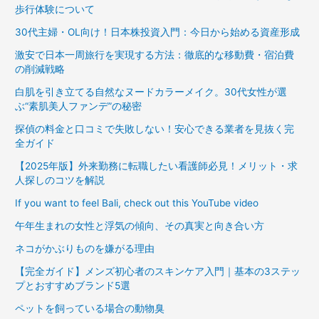
歩行体験について
30代主婦・OL向け！日本株投資入門：今日から始める資産形成
激安で日本一周旅行を実現する方法：徹底的な移動費・宿泊費
の削減戦略
白肌を引き立てる自然なヌードカラーメイク。30代女性が選
ぶ“素肌美人ファンデ”の秘密
探偵の料金と口コミで失敗しない！安心できる業者を見抜く完
全ガイド
【2025年版】外来勤務に転職したい看護師必見！メリット・求
人探しのコツを解説
If you want to feel Bali, check out this YouTube video
午年生まれの女性と浮気の傾向、その真実と向き合い方
ネコがかぶりものを嫌がる理由
【完全ガイド】メンズ初心者のスキンケア入門｜基本の3ステッ
プとおすすめブランド5選
ペットを飼っている場合の動物臭