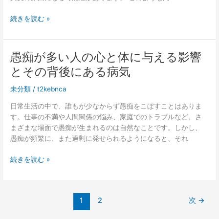
結
お
す
嘔
続きを読む »
こ
る
吐
う！
物
や
愚痴が多い人の心と体に与える影響
シ
とその背後にある病気
ー
ト
未分類
/
t2kebnca
の
ク
日常生活の中で、誰もが少なからず愚痴をこぼすことはありま
リ
す。仕事の不満や人間関係の悩み、家庭でのトラブルなど、さ
ー
まざまな場面で愚痴が生まれるのは自然なことです。しかし、
ニ
愚痴が頻繁に、また過剰に発せられるようになると、それ
ン
グ
愚
続きを読む »
は
痴
セ
が
ル
多
1
2
次
→
フ
い
に
人