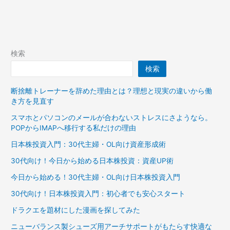
不
の
向
心
き
と
体
に
検索
与
検索
え
る
断捨離トレーナーを辞めた理由とは？理想と現実の違いから働
影
き方を見直す
響
と
スマホとパソコンのメールが合わないストレスにさようなら。
POPからIMAPへ移行する私だけの理由
そ
の
日本株投資入門：30代主婦・OL向け資産形成術
背
30代向け！今日から始める日本株投資：資産UP術
後
に
今日から始める！30代主婦・OL向け日本株投資入門
あ
30代向け！日本株投資入門：初心者でも安心スタート
る
病
ドラクエを題材にした漫画を探してみた
気
ニューバランス製シューズ用アーチサポートがもたらす快適な