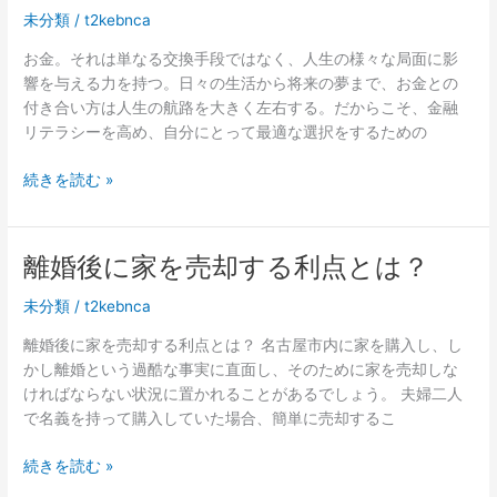
し
お
未分類
/
t2kebnca
を
す
す
お金。それは単なる交換手段ではなく、人生の様々な局面に影
す
る
響を与える力を持つ。日々の生活から将来の夢まで、お金との
め
付き合い方は人生の航路を大きく左右する。だからこそ、金融
リテラシーを高め、自分にとって最適な選択をするための
お
続きを読む »
金
と
人
離婚後に家を売却する利点とは？
生
の
未分類
/
t2kebnca
交
離婚後に家を売却する利点とは？ 名古屋市内に家を購入し、し
差
かし離婚という過酷な事実に直面し、そのために家を売却しな
点：
ければならない状況に置かれることがあるでしょう。 夫婦二人
予
で名義を持って購入していた場合、簡単に売却するこ
測
不
離
続きを読む »
能
婚
な