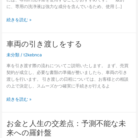
に、専用の洗浄液は強力な成分を含んでいるため、使用 […]
し
続きを読む »
つ
こ
い
車両の引き渡しをする
臭
い
未分類
/
t2kebnca
に
車を引き渡す際の流れについてご説明いたします。 まず、売買
は
契約が成立し、必要な書類の準備が整いましたら、車両の引き
専
渡しを行います。 引き渡しの日程については、お客様との相談
用
の上で決定し、スムーズかつ確実に手続きが行えるよ
の
洗
車
続きを読む »
浄
両
液
の
の
引
使
お金と人生の交差点：予測不能な未
き
用
来への羅針盤
渡
が