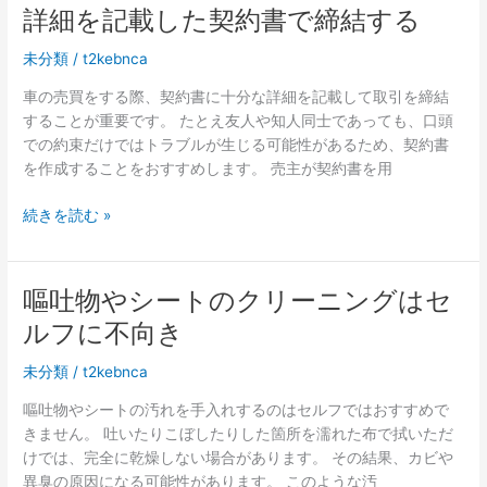
め
定
詳細を記載した契約書で締結する
の
額
ポ
を
未分類
/
t2kebnca
イ
高
車の売買をする際、契約書に十分な詳細を記載して取引を締結
ン
く
することが重要です。 たとえ友人や知人同士であっても、口頭
ト
し
での約束だけではトラブルが生じる可能性があるため、契約書
と
た
を作成することをおすすめします。 売主が契約書を用
注
い
意
な
詳
続きを読む »
点
ら
細
消
を
臭
記
以
嘔吐物やシートのクリーニングはセ
載
外
ルフに不向き
し
も
た
チ
未分類
/
t2kebnca
契
ェ
約
嘔吐物やシートの汚れを手入れするのはセルフではおすすめで
ッ
書
きません。 吐いたりこぼしたりした箇所を濡れた布で拭いただ
ク
で
けでは、完全に乾燥しない場合があります。 その結果、カビや
し
締
異臭の原因になる可能性があります。 このような汚
て