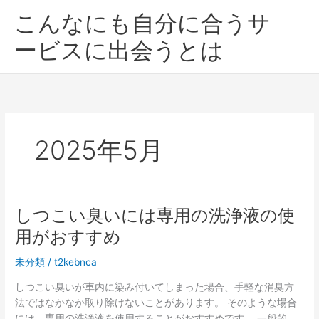
内
こんなにも自分に合うサ
容
を
ービスに出会うとは
ス
キ
ッ
プ
2025年5月
しつこい臭いには専用の洗浄液の使
用がおすすめ
未分類
/
t2kebnca
しつこい臭いが車内に染み付いてしまった場合、手軽な消臭方
法ではなかなか取り除けないことがあります。 そのような場合
には、専用の洗浄液を使用することがおすすめです。 一般的