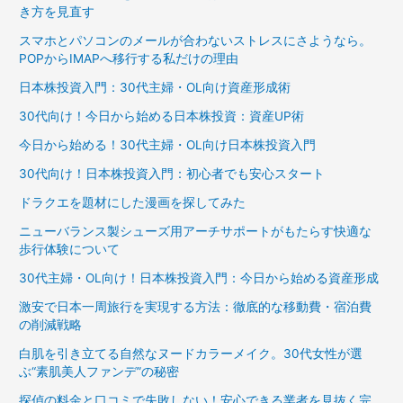
き方を見直す
スマホとパソコンのメールが合わないストレスにさようなら。
POPからIMAPへ移行する私だけの理由
日本株投資入門：30代主婦・OL向け資産形成術
30代向け！今日から始める日本株投資：資産UP術
今日から始める！30代主婦・OL向け日本株投資入門
30代向け！日本株投資入門：初心者でも安心スタート
ドラクエを題材にした漫画を探してみた
ニューバランス製シューズ用アーチサポートがもたらす快適な
歩行体験について
30代主婦・OL向け！日本株投資入門：今日から始める資産形成
激安で日本一周旅行を実現する方法：徹底的な移動費・宿泊費
の削減戦略
白肌を引き立てる自然なヌードカラーメイク。30代女性が選
ぶ“素肌美人ファンデ”の秘密
探偵の料金と口コミで失敗しない！安心できる業者を見抜く完