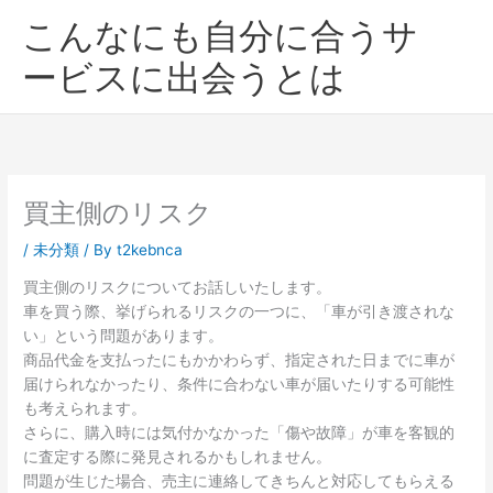
内
こんなにも自分に合うサ
容
を
ービスに出会うとは
ス
キ
ッ
プ
買主側のリスク
/
未分類
/ By
t2kebnca
買主側のリスクについてお話しいたします。
車を買う際、挙げられるリスクの一つに、「車が引き渡されな
い」という問題があります。
商品代金を支払ったにもかかわらず、指定された日までに車が
届けられなかったり、条件に合わない車が届いたりする可能性
も考えられます。
さらに、購入時には気付かなかった「傷や故障」が車を客観的
に査定する際に発見されるかもしれません。
問題が生じた場合、売主に連絡してきちんと対応してもらえる