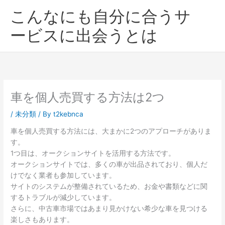
内
こんなにも自分に合うサ
容
を
ービスに出会うとは
ス
キ
ッ
プ
車を個人売買する方法は2つ
/
未分類
/ By
t2kebnca
車を個人売買する方法には、大まかに2つのアプローチがありま
す。
1つ目は、オークションサイトを活用する方法です。
オークションサイトでは、多くの車が出品されており、個人だ
けでなく業者も参加しています。
サイトのシステムが整備されているため、お金や書類などに関
するトラブルが減少しています。
さらに、中古車市場ではあまり見かけない希少な車を見つける
楽しさもあります。