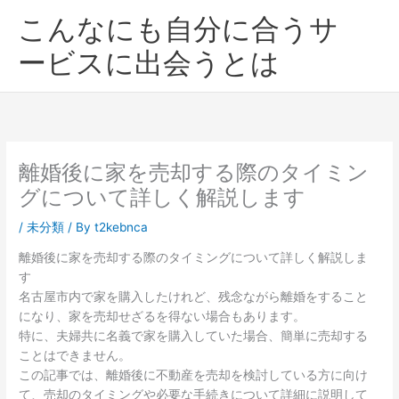
内
こんなにも自分に合うサ
容
を
ービスに出会うとは
ス
キ
ッ
プ
離婚後に家を売却する際のタイミン
グについて詳しく解説します
/
未分類
/ By
t2kebnca
離婚後に家を売却する際のタイミングについて詳しく解説しま
す
名古屋市内で家を購入したけれど、残念ながら離婚をすること
になり、家を売却せざるを得ない場合もあります。
特に、夫婦共に名義で家を購入していた場合、簡単に売却する
ことはできません。
この記事では、離婚後に不動産を売却を検討している方に向け
て、売却のタイミングや必要な手続きについて詳細に説明して