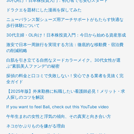
30代向け！日本株投資入門：初心者でも安心スタート
ドラクエを題材にした漫画を探してみた
ニューバランス製シューズ用アーチサポートがもたらす快適な
歩行体験について
30代主婦・OL向け！日本株投資入門：今日から始める資産形成
激安で日本一周旅行を実現する方法：徹底的な移動費・宿泊費
の削減戦略
白肌を引き立てる自然なヌードカラーメイク。30代女性が選
ぶ“素肌美人ファンデ”の秘密
探偵の料金と口コミで失敗しない！安心できる業者を見抜く完
全ガイド
【2025年版】外来勤務に転職したい看護師必見！メリット・求
人探しのコツを解説
If you want to feel Bali, check out this YouTube video
午年生まれの女性と浮気の傾向、その真実と向き合い方
ネコがかぶりものを嫌がる理由