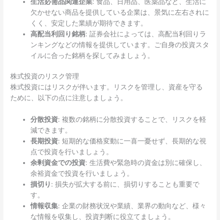
生活必需品関連企業
: 食品、日用品、医薬品など、生活に
欠かせない商品を提供している企業は、景気に左右されに
くく、安定した業績が期待できます。
高配当利回り銘柄
: 証券会社によっては、高配当利回りラ
ンキングなどの情報を提供しています。ご自身の投資スタ
イルに合った銘柄を探してみましょう。
株式投資のリスク管理
株式投資にはリスクが伴います。リスクを管理し、資産を守る
ために、以下の点に注意しましょう。
分散投資
: 複数の銘柄に分散投資することで、リスクを軽
減できます。
長期投資
: 短期的な価格変動に一喜一憂せず、長期的な視
点で投資を行いましょう。
余剰資金での投資
: 生活費や緊急時の資金は別に確保し、
余裕資金で投資を行いましょう。
損切り
: 損失が拡大する前に、損切りすることも重要で
す。
情報収集
: 企業の財務状況や業績、業界の動向など、様々
な情報を収集し、投資判断に役立てましょう。