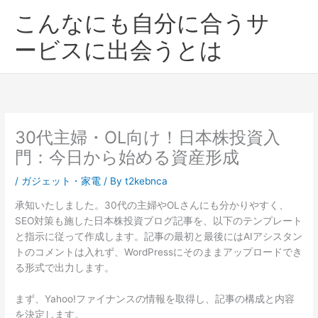
内
こんなにも自分に合うサ
容
を
ービスに出会うとは
ス
キ
ッ
プ
30代主婦・OL向け！日本株投資入
門：今日から始める資産形成
/
ガジェット・家電
/ By
t2kebnca
承知いたしました。30代の主婦やOLさんにも分かりやすく、
SEO対策も施した日本株投資ブログ記事を、以下のテンプレート
と指示に従って作成します。記事の最初と最後にはAIアシスタン
トのコメントは入れず、WordPressにそのままアップロードでき
る形式で出力します。
まず、Yahoo!ファイナンスの情報を取得し、記事の構成と内容
を決定します。