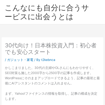
内
こんなにも自分に合うサ
容
を
ービスに出会うとは
ス
キ
ッ
プ
30代向け！日本株投資入門：初心者
でも安心スタート
/
ガジェット・家電
/ By
t2kebnca
かしこまりました。30代の主婦やOLさんにもわかりやすく、
SEO対策も施した2000字から2500字の記事を作成します。
WordPressにそのままアップロードできるよう、記事の最初と最
後にAIアシスタントのコメントは入れません。
まず、Yahoo!ファイナンスの情報を取得し、記事の構成を決定
します。