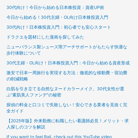
30代向け！今日から始める日本株投資：資産UP術
今日から始める！30代主婦・OL向け日本株投資入門
30代向け！日本株投資入門：初心者でも安心スタート
ドラクエを題材にした漫画を探してみた
ニューバランス製シューズ用アーチサポートがもたらす快適な
歩行体験について
30代主婦・OL向け！日本株投資入門：今日から始める資産形成
激安で日本一周旅行を実現する方法：徹底的な移動費・宿泊費
の削減戦略
白肌を引き立てる自然なヌードカラーメイク。30代女性が選
ぶ“素肌美人ファンデ”の秘密
探偵の料金と口コミで失敗しない！安心できる業者を見抜く完
全ガイド
【2025年版】外来勤務に転職したい看護師必見！メリット・求
人探しのコツを解説
If you want to feel Bali, check out this YouTube video