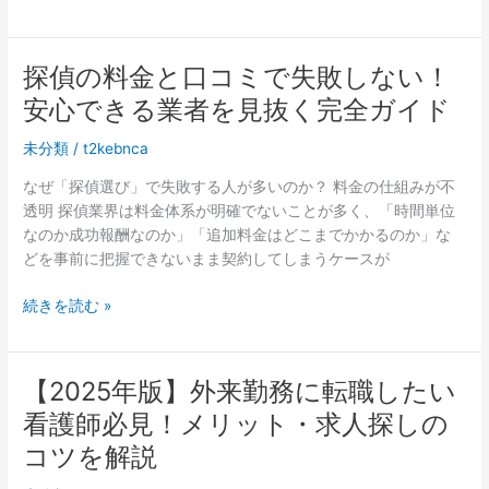
法：
肌
体
徹
を
験
底
引
に
探偵の料金と口コミで失敗しない！
的
き
つ
な
安心できる業者を見抜く完全ガイド
立
い
移
て
て
動
未分類
/
t2kebnca
る
費・
自
なぜ「探偵選び」で失敗する人が多いのか？ 料金の仕組みが不
宿
然
透明 探偵業界は料金体系が明確でないことが多く、「時間単位
泊
な
なのか成功報酬なのか」「追加料金はどこまでかかるのか」な
費
ヌ
どを事前に把握できないまま契約してしまうケースが
の
ー
削
ド
探
続きを読む »
減
カ
偵
戦
ラ
の
略
ー
料
【2025年版】外来勤務に転職したい
メ
金
看護師必見！メリット・求人探しの
イ
と
ク。
口
コツを解説
30
コ