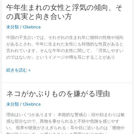
護
to
午年生まれの女性と浮気の傾向、そ
イ
師
feel
ド
の真実と向き合い方
必
Bali,
見！
check
未分類
/
t2kebnca
メ
out
リ
this
中国の干支占いでは、それぞれの生まれ年に独特の性格や傾向
ッ
YouTube
があるとされ、午年に生まれた女性にも特徴的な性質があると
ト・
video
言われています。そんな午年の女性に関して、「浮気しやすい
求
のではないか」というイメージや噂を耳にすることがあり
人
探
午
続きを読む »
し
年
の
生
コ
ま
ネコがかぶりものを嫌がる理由
ツ
れ
を
の
未分類
/
t2kebnca
解
女
説
理由はいくつかあります： 本能的な警戒心：頭や顔まわりは敏
性
感な部分なので、異物を乗せられると不快や危険を感じやす
と
い。 視界や聴覚がさえぎられる：耳や目に近いものは「獲物や
浮