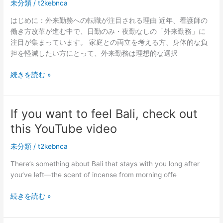
代
未分類
/
t2kebnca
ミ
女
で
はじめに：外来勤務への転職が注目される理由 近年、看護師の
性
失
働き方改革が進む中で、日勤のみ・夜勤なしの「外来勤務」に
が
敗
注目が集まっています。 家庭との両立を考える方、身体的な負
選
し
担を軽減したい方にとって、外来勤務は理想的な選択
ぶ“素
な
肌
い！
【2025
続きを読む »
美
安
年
人
心
版】
フ
で
外
If you want to feel Bali, check out
ァ
き
来
ン
る
this YouTube video
勤
デ”の
業
務
秘
者
未分類
/
t2kebnca
に
密
を
転
There’s something about Bali that stays with you long after
見
職
you’ve left—the scent of incense from morning offe
抜
し
く
た
If
続きを読む »
完
い
you
全
看
want
ガ