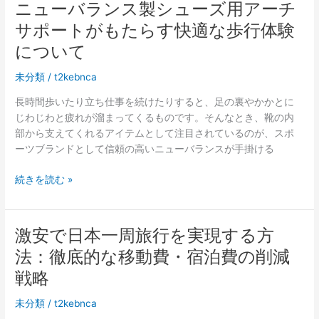
ニューバランス製シューズ用アーチ
ス
を
サポートがもたらす快適な歩行体験
ト
題
レ
材
について
ス
に
に
未分類
/
t2kebnca
し
さ
た
長時間歩いたり立ち仕事を続けたりすると、足の裏やかかとに
よ
漫
じわじわと疲れが溜まってくるものです。そんなとき、靴の内
う
画
部から支えてくれるアイテムとして注目されているのが、スポ
な
を
ーツブランドとして信頼の高いニューバランスが手掛ける
ら。
探
POP
し
ニ
続きを読む »
か
て
ュ
ら
み
ー
IMAP
た
バ
激安で日本一周旅行を実現する方
へ
ラ
移
法：徹底的な移動費・宿泊費の削減
ン
行
ス
戦略
す
製
る
未分類
/
t2kebnca
シ
私