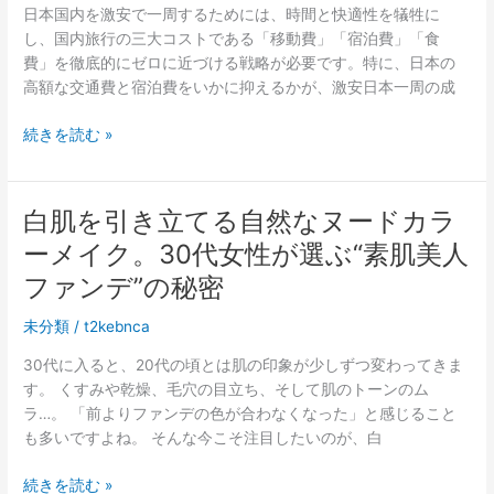
ュ
だ
日本国内を激安で一周するためには、時間と快適性を犠牲に
ー
け
し、国内旅行の三大コストである「移動費」「宿泊費」「食
ズ
の
費」を徹底的にゼロに近づける戦略が必要です。特に、日本の
用
理
高額な交通費と宿泊費をいかに抑えるかが、激安日本一周の成
ア
由
ー
激
続きを読む »
チ
安
サ
で
ポ
日
白肌を引き立てる自然なヌードカラ
ー
本
ト
ーメイク。30代女性が選ぶ“素肌美人
一
が
周
ファンデ”の秘密
も
旅
た
未分類
/
t2kebnca
行
ら
を
す
30代に入ると、20代の頃とは肌の印象が少しずつ変わってきま
実
快
す。 くすみや乾燥、毛穴の目立ち、そして肌のトーンのム
現
適
ラ…。 「前よりファンデの色が合わなくなった」と感じること
す
な
も多いですよね。 そんな今こそ注目したいのが、白
る
歩
方
白
続きを読む »
行