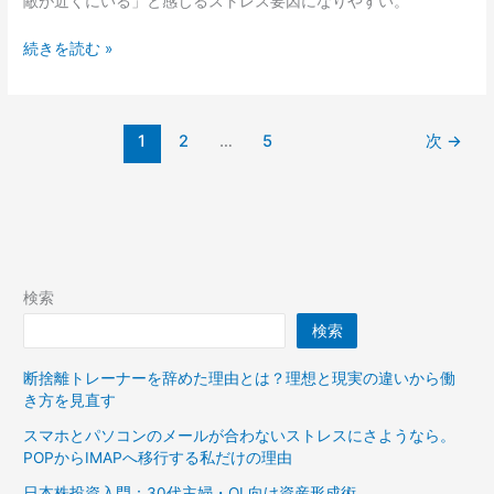
敵が近くにいる」と感じるストレス要因になりやすい。
気
の
ネ
続きを読む »
傾
コ
向、
が
そ
か
の
1
2
…
5
次
→
ぶ
真
り
実
も
と
の
向
を
き
嫌
合
が
い
検索
る
方
検索
理
由
断捨離トレーナーを辞めた理由とは？理想と現実の違いから働
き方を見直す
スマホとパソコンのメールが合わないストレスにさようなら。
POPからIMAPへ移行する私だけの理由
日本株投資入門：30代主婦・OL向け資産形成術