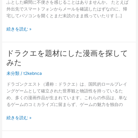
ふとした瞬間に不便さを感じることはありませんか。 たとえば
外出先でスマートフォンからメールを確認したはずなのに、帰
宅してパソコンを開くとまだ未読のまま残っていたりす […]
ス
続きを読む »
マ
ホ
と
ドラクエを題材にした漫画を探して
パ
みた
ソ
コ
未分類
/
t2kebnca
ン
の
ドラゴンクエスト（通称：ドラクエ）は、国民的ロールプレイ
メ
ングゲームとして確立された世界観と物語性を持っているた
ー
め、多くの漫画作品が生まれています。これらの作品は、単な
ル
るゲームのコミカライズに留まらず、ゲームの魅力を独自の
が
合
ド
続きを読む »
わ
ラ
な
ク
い
エ