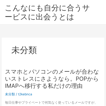
内
こんなにも自分に合うサ
容
を
ービスに出会うとは
ス
キ
ッ
プ
未分類
スマホとパソコンのメールが合わな
いストレスにさようなら。POPから
IMAPへ移行する私だけの理由
未分類
/
t2kebnca
毎日仕事やプライベートで何気なく使っているメールですが、